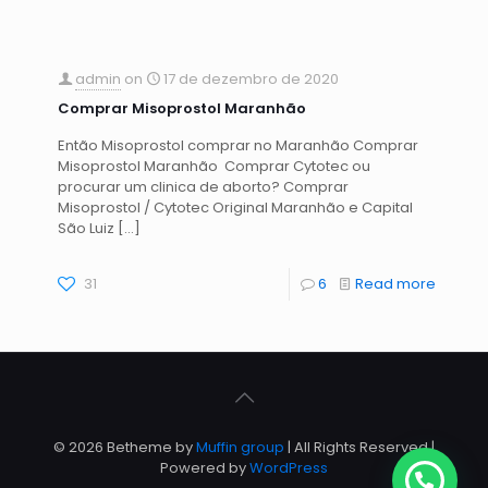
admin
on
17 de dezembro de 2020
Comprar Misoprostol Maranhão
Então Misoprostol comprar no Maranhão Comprar
Misoprostol Maranhão Comprar Cytotec ou
procurar um clinica de aborto? Comprar
Misoprostol / Cytotec Original Maranhão e Capital
São Luiz
[…]
31
6
Read more
© 2026 Betheme by
Muffin group
| All Rights Reserved |
Powered by
WordPress