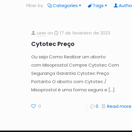
Filter by
Categories
Tags
Autho
user
on
17 de fevereiro de 2023
Cytotec Preço
Ou seja Como Realizar um aborto
com Misoprostol Compre Cytotec Com
Segurança Garantia Cytotec Preço
Portanto O aborto com Cytotec /
Misoprostol é uma forma segura e
[…]
0
0
Read more