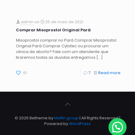
admin
on
25 de maio de 2021
Comprar Misoprostol Original Pará
Misoprostol comprar no Pará Comprar Misoprostol
Original Pará Comprar Cytotec ou procurar um
clinica de aborto? Fale com um atendente que
tiraremos todas as duvidas entregamos
[…]
61
7
Read more
© 2026 Betheme by
Muffin group
| All Rights Reserved |
Powered by
WordPress