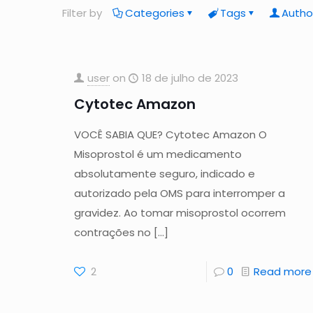
Filter by
Categories
Tags
Autho
user
on
18 de julho de 2023
Cytotec Amazon
VOCÊ SABIA QUE? Cytotec Amazon O
Misoprostol é um medicamento
absolutamente seguro, indicado e
autorizado pela OMS para interromper a
gravidez. Ao tomar misoprostol ocorrem
contrações no
[…]
2
0
Read more