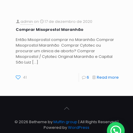
admin
on
17 de dezembro de 2020
Comprar Misoprostol Maranhão
Então Misoprostol comprar no Maranhão Comprar
Misoprostol Maranhão Comprar Cytotec ou
procurar um clinica de aborto? Comprar
Misoprostol / Cytotec Original Maranhão e Capital
São Luiz
[…]
41
6
Read more
© 2026 Betheme by
Muffin group
| All Rights Reserved |
Powered by
WordPress