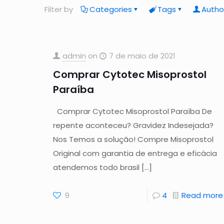
Filter by
Categories
Tags
Autho
admin
on
7 de maio de 2021
Comprar Cytotec Misoprostol
Paraíba
Comprar Cytotec Misoprostol Paraíba De
repente aconteceu? Gravidez Indesejada?
Nos Temos a solução! Compre Misoprostol
Original com garantia de entrega e eficácia
atendemos todo brasil
[…]
9
4
Read more