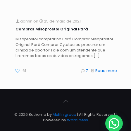
admin
on
25 de maio de 2021
Comprar Misoprostol Original Pará
Misoprostol comprar no Pará Comprar Misoprostol
Original Pará Comprar Cytotec ou procurar um
clinica de aborto? Fale com um atendente que
tiraremos todas as duvidas entregamos
[…]
61
7
Read more
© 2026 Betheme by
Muffin group
| All Rights Reserved |
Powered by
WordPress