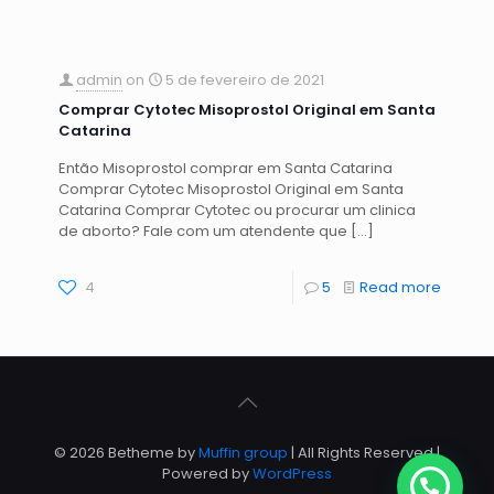
admin
on
5 de fevereiro de 2021
Comprar Cytotec Misoprostol Original em Santa
Catarina
Então Misoprostol comprar em Santa Catarina
Comprar Cytotec Misoprostol Original em Santa
Catarina Comprar Cytotec ou procurar um clinica
de aborto? Fale com um atendente que
[…]
4
5
Read more
© 2026 Betheme by
Muffin group
| All Rights Reserved |
Powered by
WordPress