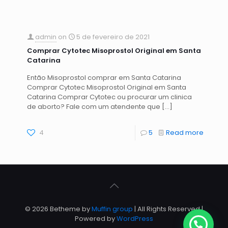
admin
on
5 de fevereiro de 2021
Comprar Cytotec Misoprostol Original em Santa
Catarina
Então Misoprostol comprar em Santa Catarina
Comprar Cytotec Misoprostol Original em Santa
Catarina Comprar Cytotec ou procurar um clinica
de aborto? Fale com um atendente que
[…]
4
5
Read more
© 2026 Betheme by
Muffin group
| All Rights Reserved |
Powered by
WordPress