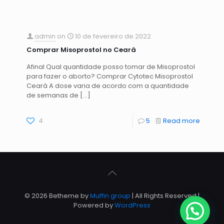
admin
on
10 de fevereiro de 2022
Comprar Misoprostol no Ceará
Afinal Qual quantidade posso tomar de Misoprostol
para fazer o aborto? Comprar Cytotec Misoprostol
Ceará A dose varia de acordo com a quantidade
de semanas de
[…]
4
5
Read more
© 2026 Betheme by
Muffin group
| All Rights Reserved |
Powered by
WordPress