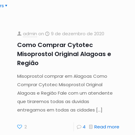
rs
admin
on
9 de dezembro de 2020
Como Comprar Cytotec
Misoprostol Original Alagoas e
Região
Misoprostol comprar em Alagoas Como
Comprar Cytotec Misoprostol Original
Alagoas e Região Fale com um atendente
que tiraremos todas as duvidas
entregamos em todas as cidades
[…]
2
4
Read more