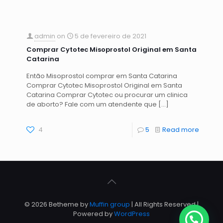
admin
on
5 de fevereiro de 2021
Comprar Cytotec Misoprostol Original em Santa
Catarina
Então Misoprostol comprar em Santa Catarina
Comprar Cytotec Misoprostol Original em Santa
Catarina Comprar Cytotec ou procurar um clinica
de aborto? Fale com um atendente que
[…]
4
5
Read more
© 2026 Betheme by
Muffin group
| All Rights Reserved |
Powered by
WordPress