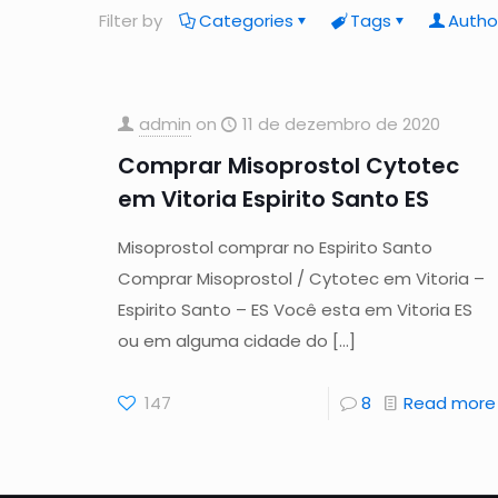
Filter by
Categories
Tags
Autho
admin
on
11 de dezembro de 2020
Comprar Misoprostol Cytotec
em Vitoria Espirito Santo ES
Misoprostol comprar no Espirito Santo
Comprar Misoprostol / Cytotec em Vitoria –
Espirito Santo – ES Você esta em Vitoria ES
ou em alguma cidade do
[…]
147
8
Read more