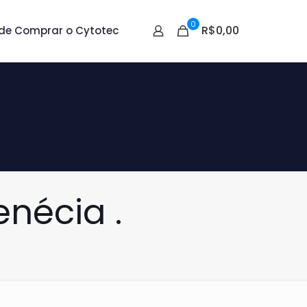
0
R$0,00
de Comprar o Cytotec
nécia .