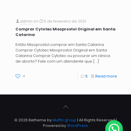
admin
on
5 de fevereiro de 2021
Comprar Cytotec Misoprostol Original em Santa
Catarina
Então Misoprostol comprar em Santa Catarina
Comprar Cytotec Misoprostol Original em Santa
Catarina Comprar Cytotec ou procurar um clinica
de aborto? Fale com um atendente que
[…]
4
5
Read more
© 2026 Betheme by
Muffin group
| All Rights Reserved |
Powered by
WordPress