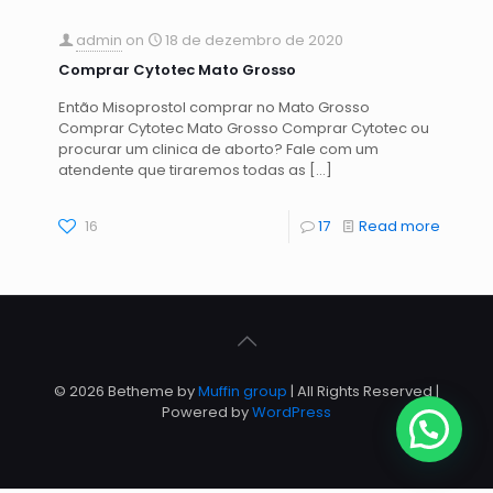
admin
on
18 de dezembro de 2020
Comprar Cytotec Mato Grosso
Então Misoprostol comprar no Mato Grosso
Comprar Cytotec Mato Grosso Comprar Cytotec ou
procurar um clinica de aborto? Fale com um
atendente que tiraremos todas as
[…]
16
17
Read more
© 2026 Betheme by
Muffin group
| All Rights Reserved |
Powered by
WordPress