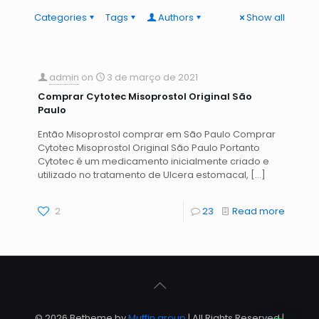
Categories
Tags
Authors
Show all
admin
on
3 de março de 2021
Comprar Cytotec Misoprostol Original São
Paulo
Então Misoprostol comprar em São Paulo Comprar
Cytotec Misoprostol Original São Paulo Portanto
Cytotec é um medicamento inicialmente criado e
utilizado no tratamento de Ulcera estomacal,
[…]
2
23
Read more
© 2026 Betheme by
Muffin group
| All Rights Reserved |