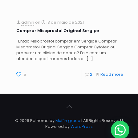
admin
on
13 de maio de 2021
Comprar Misoprostol Original Sergipe
Então Misoprostol comprar em Sergipe Comprar
Misoprostol Original Sergipe Comprar Cytotec ou
procurar um clinica de aborto? Fale com um
atendente que tiraremos todas as
[…]
5
2
Read more
© 2026 Betheme by
Muffin group
| All Rights Reserved |
Powered by
WordPress