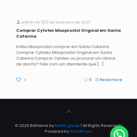
admin
on
5 de fevereiro de 2021
Comprar Cytotec Misoprostol Original em Santa
Catarina
Então Misoprostol comprar em Santa Catarina
Comprar Cytotec Misoprostol Original em Santa
Catarina Comprar Cytotec ou procurar um clinica
de aborto? Fale com um atendente que
[…]
4
5
Read more
© 2026 Betheme by
Muffin group
| All Rights Reserved |
Powered by
WordPress