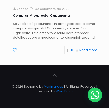
user
on
1 de setembro de 2023
Comprar Misoprostol Capanema
Se você está procurando informações sobre como
comprar Misoprostol Capanema, você está no
lugar certo! Este artigo foi escrito para oferecer
detalhes sobre o medicamento, disponibilizado
[…]
0
0
Read more
© 2026 Betheme by
Muffin group
| All Rights Reserved |
Powered by
WordPress