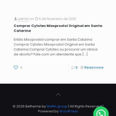
admin
on
5 de fevereiro de 2021
Comprar Cytotec Misoprostol Original em Santa
Catarina
Então Misoprostol comprar em Santa Catarina
Comprar Cytotec Misoprostol Original em Santa
Catarina Comprar Cytotec ou procurar um clinica
de aborto? Fale com um atendente que
[…]
4
5
Read more
© 2026 Betheme by
Muffin group
| All Rights Reserved |
Powered by
WordPress