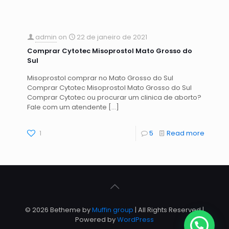
admin
on
22 de janeiro de 2021
Comprar Cytotec Misoprostol Mato Grosso do
Sul
Misoprostol comprar no Mato Grosso do Sul
Comprar Cytotec Misoprostol Mato Grosso do Sul
Comprar Cytotec ou procurar um clinica de aborto?
Fale com um atendente
[…]
1
5
Read more
© 2026 Betheme by
Muffin group
| All Rights Reserved |
Powered by
WordPress