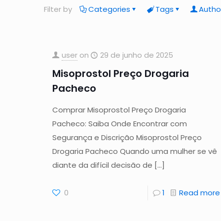
Filter by
Categories
Tags
Autho
user
on
29 de junho de 2025
Misoprostol Preço Drogaria
Pacheco
Comprar Misoprostol Preço Drogaria
Pacheco: Saiba Onde Encontrar com
Segurança e Discrição Misoprostol Preço
Drogaria Pacheco Quando uma mulher se vê
diante da difícil decisão de
[…]
0
1
Read more