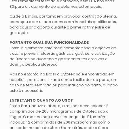
Este remédio foi testado e aprovado pela FDA nos anos
80 para o tratamento de problemas estomacais.
Ou Seja E mais, por também provocar contração uterina,
começou a ser usado apenas em hospitais qualificados,
para causar o aborto durante o primeiro trimestre de
gestação.
PORTANTO QUAL SUA FUNCIONALIDADE
Enfim Inicialmente este medicamento tinha o objetivo de
tratar e prevenir úlceras gástricas, gastrite, cicatrização
de úlceras no duodeno e gastroenterites erosivas e
doença péptica ulcerosa.
Mas no entanto, no Brasil o Cytotec só é encontrado em
hospitais para ser utilizado como facilitador do parto, em
caso de feto sem vida ou para indução do parto, quando
este é necessário.
ENTRETANTO QUANTO AO USO?
Então Para induzir o aborto, a mulher deve colocar 2
comprimidos de 200 microgramas de Cytotec sob a
língua. O mesmo não deve ser engolido. E também
introduzir 2 comprimidos de 200 microgramas com o
aplicador no colo do útero (bem atrás, onde o útero