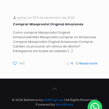
admin
on
9 de dezembro de 2020
Comprar Misoprostol Original Amazonas
Como comprar Misoprostol Original
AmazonasEntão Misoprostol comprar no Amazonas
Comprar Misoprostol Original Amazonas Comprar
Cytotec ou procurar um clinica de aborto?
Entregamos em todas as cidades
[…]
465
4
Read more
© 2026 Betheme by
Muffin group
| All Rights Reserved |
Powered by
WordPress