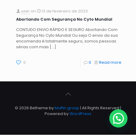
user
on
13 de fevereiro de 2023
Abortando Com Segurança No Cyto Mundial
CONTUDO ENVIO RÁPIDO E SEGURO Abortando Com
Segurança No Cyto Mundial Ou seja O envio da sua
encomenda é totalmente seguro, somos pessoas
sérias com mais
[…]
0
0
Read more
© 2026 Betheme by
Muffin group
| All Rights Reserved |
Powered by
WordPress