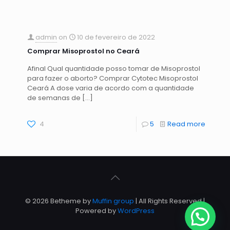
admin
on
10 de fevereiro de 2022
Comprar Misoprostol no Ceará
Afinal Qual quantidade posso tomar de Misoprostol
para fazer o aborto? Comprar Cytotec Misoprostol
Ceará A dose varia de acordo com a quantidade
de semanas de
[…]
4
5
Read more
© 2026 Betheme by
Muffin group
| All Rights Reserved |
Powered by
WordPress