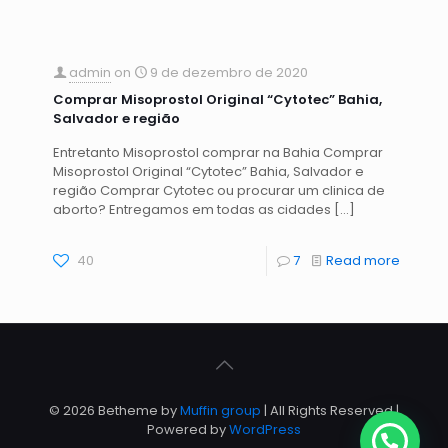
admin
on
9 de dezembro de 2020
Comprar Misoprostol Original “Cytotec” Bahia,
Salvador e região
Entretanto Misoprostol comprar na Bahia Comprar
Misoprostol Original “Cytotec” Bahia, Salvador e
região Comprar Cytotec ou procurar um clinica de
aborto? Entregamos em todas as cidades
[…]
40
7
Read more
© 2026 Betheme by
Muffin group
| All Rights Reserved |
Powered by
WordPress