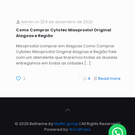
admin
on
9 de dezembro de 2020
Como Comprar Cytotec Misoprostol Original
Alagoas e Região
Misoprostol comprar em Alagoas Como Comprar
Cytotec Misoprostol Original Alagoas e Região Fale
com um atendente que tiraremos todas as duvidas
entregamos em todas as cidades
[…]
2
4
Read more
© 2026 Betheme by
Muffin group
| All Rights Reserved |
Powered by
WordPress