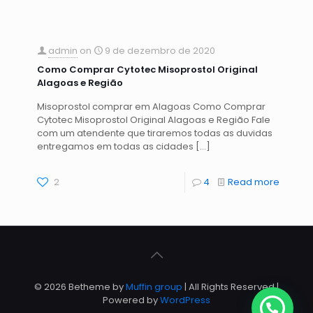
admin
on
9 de dezembro de 2020
Como Comprar Cytotec Misoprostol Original
Alagoas e Região
Misoprostol comprar em Alagoas Como Comprar
Cytotec Misoprostol Original Alagoas e Região Fale
com um atendente que tiraremos todas as duvidas
entregamos em todas as cidades
[…]
2
4
Read more
© 2026 Betheme by
Muffin group
| All Rights Reserved |
Powered by
WordPress