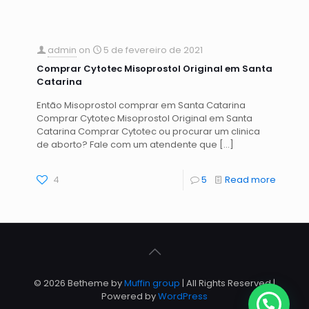
admin
on
5 de fevereiro de 2021
Comprar Cytotec Misoprostol Original em Santa
Catarina
Então Misoprostol comprar em Santa Catarina
Comprar Cytotec Misoprostol Original em Santa
Catarina Comprar Cytotec ou procurar um clinica
de aborto? Fale com um atendente que
[…]
4
5
Read more
© 2026 Betheme by
Muffin group
| All Rights Reserved |
Powered by
WordPress