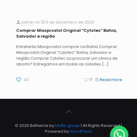
admin
on
9 de dezembro de 2020
Comprar Misoprostol Original “Cytotec” Bahia,
Salvador e região
Entretanto Misoprostol comprar na Bahia Comprar
Misoprostol Original “Cytotec” Bahia, Salvador e
região Comprar Cytotec ou procurar um clinica de
aborto? Entregamos em todas as cidades
[…]
40
7
Read more
© 2026 Betheme by
Muffin group
| All Rights Reserved |
Powered by
WordPress