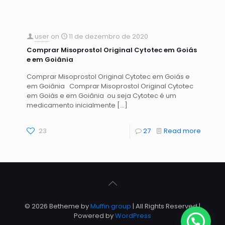
user
on
11 de dezembro de 2020
Comprar Misoprostol Original Cytotec em Goiás
e em Goiânia
Comprar Misoprostol Original Cytotec em Goiás e
em Goiânia Comprar Misoprostol Original Cytotec
em Goiás e em Goiânia ou seja Cytotec é um
medicamento inicialmente
[…]
23
27
Read more
© 2026 Betheme by
Muffin group
| All Rights Reserved |
Powered by
WordPress