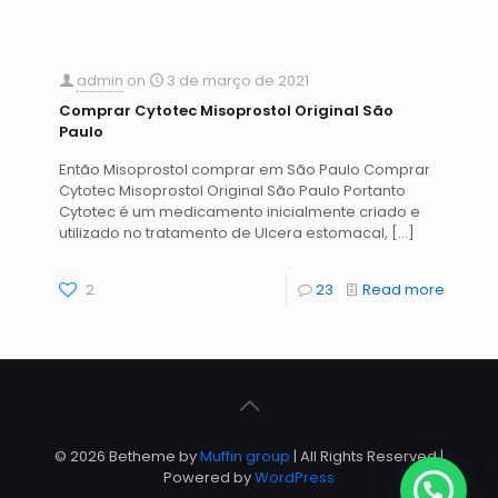
admin
on
3 de março de 2021
Comprar Cytotec Misoprostol Original São
Paulo
Então Misoprostol comprar em São Paulo Comprar
Cytotec Misoprostol Original São Paulo Portanto
Cytotec é um medicamento inicialmente criado e
utilizado no tratamento de Ulcera estomacal,
[…]
2
23
Read more
© 2026 Betheme by
Muffin group
| All Rights Reserved |
Powered by
WordPress