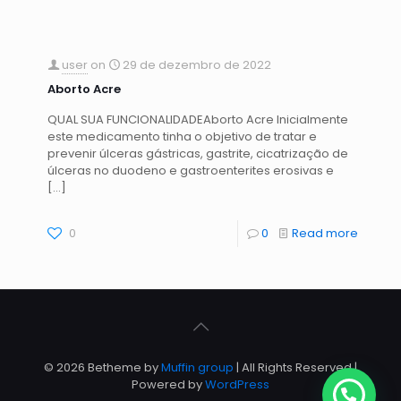
user
on
29 de dezembro de 2022
Aborto Acre
QUAL SUA FUNCIONALIDADEAborto Acre Inicialmente
este medicamento tinha o objetivo de tratar e
prevenir úlceras gástricas, gastrite, cicatrização de
úlceras no duodeno e gastroenterites erosivas e
[…]
0
0
Read more
© 2026 Betheme by
Muffin group
| All Rights Reserved |
Powered by
WordPress