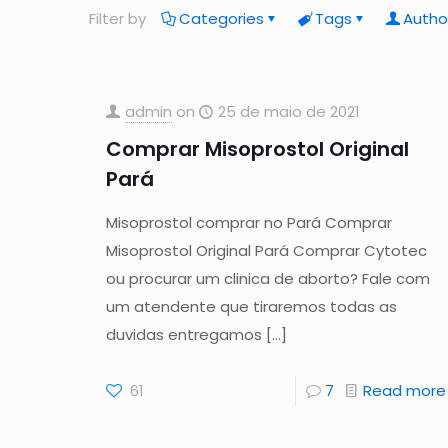
Filter by
Categories
Tags
Autho
admin
on
25 de maio de 2021
Comprar Misoprostol Original
Pará
Misoprostol comprar no Pará Comprar
Misoprostol Original Pará Comprar Cytotec
ou procurar um clinica de aborto? Fale com
um atendente que tiraremos todas as
duvidas entregamos
[…]
61
7
Read more