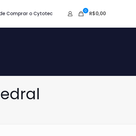
0
R$0,00
de Comprar o Cytotec
edral