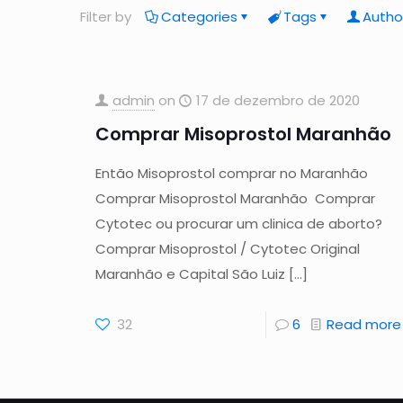
Filter by
Categories
Tags
Autho
admin
on
17 de dezembro de 2020
Comprar Misoprostol Maranhão
Então Misoprostol comprar no Maranhão
Comprar Misoprostol Maranhão Comprar
Cytotec ou procurar um clinica de aborto?
Comprar Misoprostol / Cytotec Original
Maranhão e Capital São Luiz
[…]
32
6
Read more