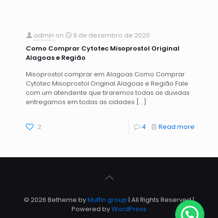
admin
on
9 de dezembro de 2020
Como Comprar Cytotec Misoprostol Original
Alagoas e Região
Misoprostol comprar em Alagoas Como Comprar
Cytotec Misoprostol Original Alagoas e Região Fale
com um atendente que tiraremos todas as duvidas
entregamos em todas as cidades
[…]
2
4
Read more
© 2026 Betheme by
Muffin group
| All Rights Reserved |
Powered by
WordPress