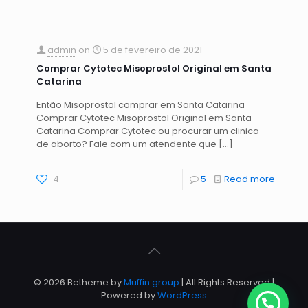
admin
on
5 de fevereiro de 2021
Comprar Cytotec Misoprostol Original em Santa
Catarina
Então Misoprostol comprar em Santa Catarina
Comprar Cytotec Misoprostol Original em Santa
Catarina Comprar Cytotec ou procurar um clinica
de aborto? Fale com um atendente que
[…]
4
5
Read more
© 2026 Betheme by
Muffin group
| All Rights Reserved |
Powered by
WordPress