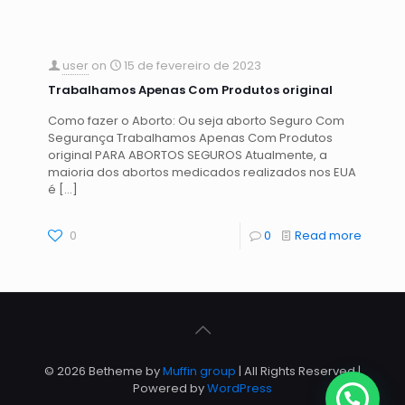
user
on
15 de fevereiro de 2023
Trabalhamos Apenas Com Produtos original
Como fazer o Aborto: Ou seja aborto Seguro Com
Segurança Trabalhamos Apenas Com Produtos
original PARA ABORTOS SEGUROS Atualmente, a
maioria dos abortos medicados realizados nos EUA
é
[…]
0
0
Read more
© 2026 Betheme by
Muffin group
| All Rights Reserved |
Powered by
WordPress