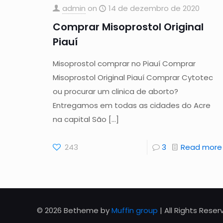
admin
on
14 de dezembro de 2020
Comprar Misoprostol Original
Piauí
Misoprostol comprar no Piauí Comprar
Misoprostol Original Piauí Comprar Cytotec
ou procurar um clinica de aborto?
Entregamos em todas as cidades do Acre
na capital São
[…]
243
3
Read more
© 2026 Betheme by
Muffin group
| All Rights Rese