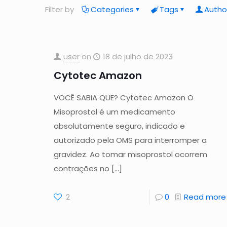
Filter by
Categories
Tags
Autho
user
on
18 de julho de 2023
Cytotec Amazon
VOCÊ SABIA QUE? Cytotec Amazon O
Misoprostol é um medicamento
absolutamente seguro, indicado e
autorizado pela OMS para interromper a
gravidez. Ao tomar misoprostol ocorrem
contrações no
[…]
2
0
Read more