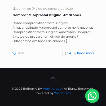
admin
on
9 de dezembro de 2020
Comprar Misoprostol Original Amazonas
Como comprar Misoprostol Original
AmazonasEntão Misoprostol comprar no Amazonas
Comprar Misoprostol Original Amazonas Comprar
Cytotec ou procurar um clinica de aborto?
Entregamos em todas as cidades
[…]
466
4
Read more
© 2026 Betheme by
Muffin group
| All Rights Reserved |
Powered by
WordPress