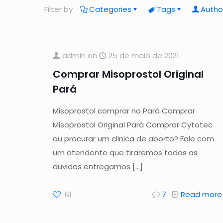
Filter by
Categories
Tags
Autho
admin
on
25 de maio de 2021
Comprar Misoprostol Original
Pará
Misoprostol comprar no Pará Comprar
Misoprostol Original Pará Comprar Cytotec
ou procurar um clinica de aborto? Fale com
um atendente que tiraremos todas as
duvidas entregamos
[…]
61
7
Read more