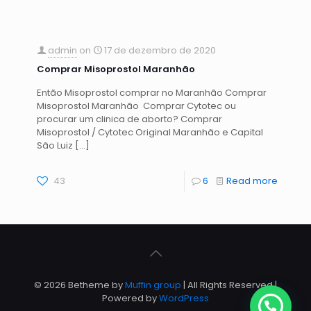
admin
on
17 de dezembro de 2020
Comprar Misoprostol Maranhão
Então Misoprostol comprar no Maranhão Comprar
Misoprostol Maranhão Comprar Cytotec ou
procurar um clinica de aborto? Comprar
Misoprostol / Cytotec Original Maranhão e Capital
São Luiz
[…]
43
6
Read more
© 2026 Betheme by
Muffin group
| All Rights Reserved |
Powered by
WordPress