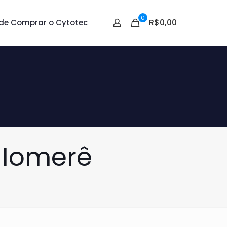
0
R$0,00
de Comprar o Cytotec
 Iomerê