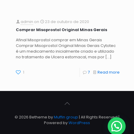
admin
on
23 de outubro de 2020
Comprar Misoprostol Original Minas Gerais
Afinal Misoprostol comprar em Minas Gerais
Comprar Misoprostol Original Minas Gerais Cytotec
é um medicamento inicialmente criado e utilizado
no tratamento de Ulcera estomacal, mas por
[…]
1
7
Read more
© 2026 Betheme by
Muffin group
| All Rights Reserved |
Powered by
WordPress