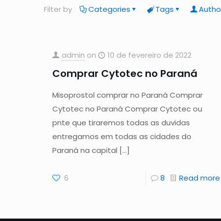
Filter by
Categories
Tags
Autho
admin
on
10 de fevereiro de 2022
Comprar Cytotec no Paraná
Misoprostol comprar no Paraná Comprar
Cytotec no Paraná Comprar Cytotec ou
pnte que tiraremos todas as duvidas
entregamos em todas as cidades do
Paraná na capital
[…]
6
8
Read more