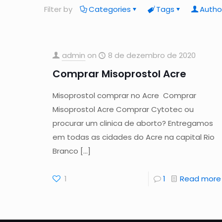
Filter by
Categories
Tags
Autho
admin
on
8 de dezembro de 2020
Comprar Misoprostol Acre
Misoprostol comprar no Acre Comprar
Misoprostol Acre Comprar Cytotec ou
procurar um clinica de aborto? Entregamos
em todas as cidades do Acre na capital Rio
Branco
[…]
1
1
Read more