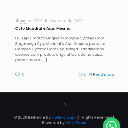
user
on
10 de fevereiro de 2023
Cyto Mundial é Aqui Mesmo
Ou seja Produto Original/ Compre Cytotec Com
Segurança Cyto Mundial é Aqui Mesmo portanto
Compre Cytotec Com Segurança Trabalhamos
apenas com produto original lacrado na caixa,
garantimos a
[…]
0
0
Read more
© 2026 Betheme by
Muffin group
| All Rights Reserved |
Powered by
WordPress