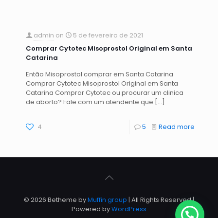
admin
on
5 de fevereiro de 2021
Comprar Cytotec Misoprostol Original em Santa
Catarina
Então Misoprostol comprar em Santa Catarina
Comprar Cytotec Misoprostol Original em Santa
Catarina Comprar Cytotec ou procurar um clinica
de aborto? Fale com um atendente que
[…]
4
5
Read more
© 2026 Betheme by
Muffin group
| All Rights Reserved |
Powered by
WordPress