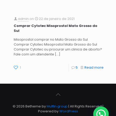
admin
on
22 de janeiro de 2021
Comprar Cytotec Misoprostol Mato Grosso do
Sul
Misoprostol comprar no Mato Grosso do Sul
Comprar Cytotec Misoprostol Mato Grosso do Sul
Comprar Cytotec ou procurar um clinica de aborto?
Fale com um atendente
[…]
1
5
Read more
© 2026 Betheme by
Muffin group
| All Rights Reserved |
Powered by
WordPress